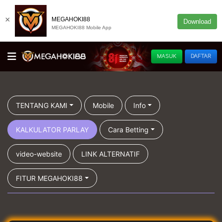
×
MEGAHOKI88
Download
MEGAHOKI88 Mobile App
MASUK
DAFTAR
TENTANG KAMI
Mobile
Info
KALKULATOR PARLAY
Cara Betting
video-website
LINK ALTERNATIF
FITUR MEGAHOKI88