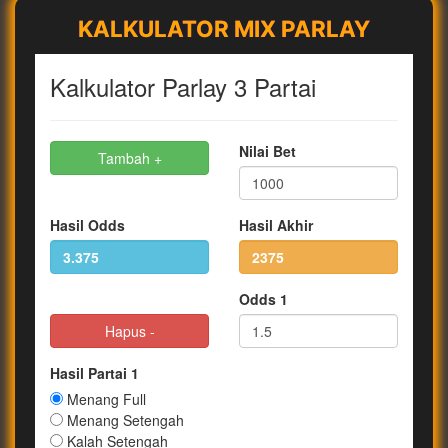
KALKULATOR MIX PARLAY