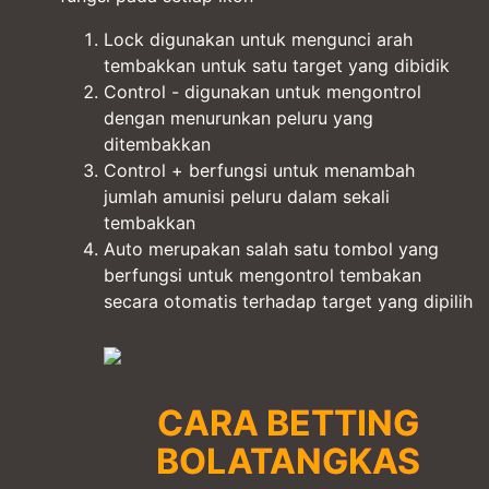
Lock digunakan untuk mengunci arah
tembakkan untuk satu target yang dibidik
Control - digunakan untuk mengontrol
dengan menurunkan peluru yang
ditembakkan
Control + berfungsi untuk menambah
jumlah amunisi peluru dalam sekali
tembakkan
Auto merupakan salah satu tombol yang
berfungsi untuk mengontrol tembakan
secara otomatis terhadap target yang dipilih
CARA BETTING
BOLATANGKAS