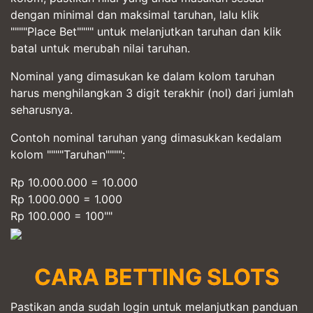
dengan minimal dan maksimal taruhan, lalu klik
""""Place Bet"""" untuk melanjutkan taruhan dan klik
batal untuk merubah nilai taruhan.
Nominal yang dimasukan ke dalam kolom taruhan
harus menghilangkan 3 digit terakhir (nol) dari jumlah
seharusnya.
Contoh nominal taruhan yang dimasukkan kedalam
kolom """"Taruhan"""":
Rp 10.000.000 = 10.000
Rp 1.000.000 = 1.000
Rp 100.000 = 100""
CARA BETTING SLOTS
Pastikan anda sudah login untuk melanjutkan panduan