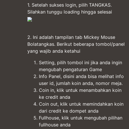
1. Setelah sukses login, pilih TANGKAS.
Silahkan tunggu loading hingga selesai
2. Ini adalah tampilan tab Mickey Mouse
Bolatangkas. Berikut beberapa tombol/panel
yang wajib anda ketahui
Setting, pilih tombol ini jika anda ingin
mengubah pengaturan Game
Info Panel, disini anda bisa melihat info
user id, jumlah koin anda, nomor meja.
Coin in, klik untuk menambahkan koin
ke credit anda
Coin out, klik untuk memindahkan koin
dari credit ke dompet anda
Fullhouse, klik untuk mengubah pilihan
fullhouse anda