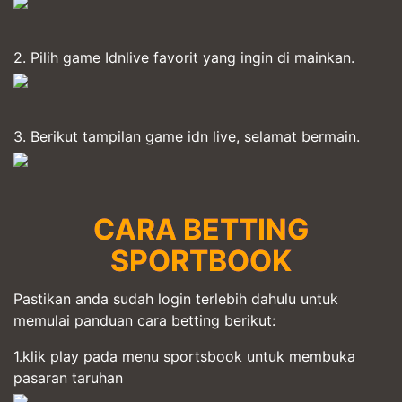
2. Pilih game Idnlive favorit yang ingin di mainkan.
3. Berikut tampilan game idn live, selamat bermain.
CARA BETTING
SPORTBOOK
Pastikan anda sudah login terlebih dahulu untuk
memulai panduan cara betting berikut:
1.klik play pada menu sportsbook untuk membuka
pasaran taruhan