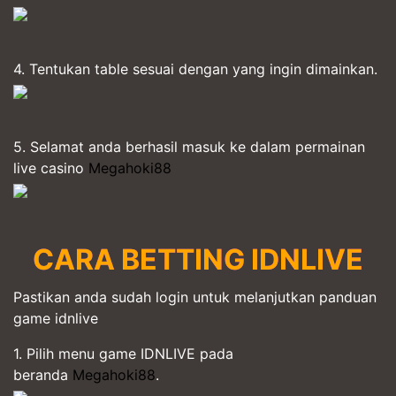
4. Tentukan table sesuai dengan yang ingin dimainkan.
5. Selamat anda berhasil masuk ke dalam permainan
live casino
Megahoki88
CARA BETTING IDNLIVE
Pastikan anda sudah login untuk melanjutkan panduan
game idnlive
1. Pilih menu game IDNLIVE pada
beranda
Megahoki88
.