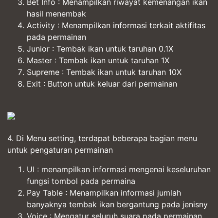
Bet Info : Menampilkan riwayat kemenangan ikan
hasil menembak
Activity : Menampilkan informasi terkait aktifitas
pada permainan
Junior : Tembak ikan untuk taruhan 0.1X
Master : Tembak ikan untuk taruhan 1X
Supreme : Tembak ikan untuk taruhan 10X
Exit : Button untuk keluar dari permainan
4. Di Menu setting, terdapat beberapa bagian menu
untuk pengaturan permainan
UI : menampilkan informasi mengenai keseluruhan
fungsi tombol pada permaina
Pay Table : Menampilkan informasi jumlah
banyaknya tembak ikan bergantung pada jenisny
Voice : Mengatur seluruh suara pada permainan