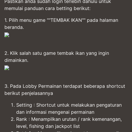
Pastikan anda sudah login terlebih dahulu untuk
memulai panduan cara betting berikut:
1. Pilih menu game ""TEMBAK IKAN"" pada halaman
beranda.
2. Klik salah satu game tembak ikan yang ingin
dimainkan.
3. Pada Lobby Permainan terdapat beberapa shortcut
berikut penjelasannya
Setting : Shortcut untuk melakukan pengaturan
dan informasi mengenai permainan
Rank : Menampilkan urutan / rank kemenangan,
level, fishing dan jackpot list