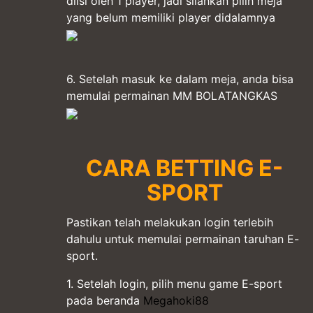
diisi oleh 1 player, jadi silahkan pilih meja
yang belum memiliki player didalamnya
6. Setelah masuk ke dalam meja, anda bisa
memulai permainan MM BOLATANGKAS
CARA BETTING E-
SPORT
Pastikan telah melakukan login terlebih
dahulu untuk memulai permainan taruhan E-
sport.
1. Setelah login, pilih menu game E-sport
pada beranda
Megahoki88