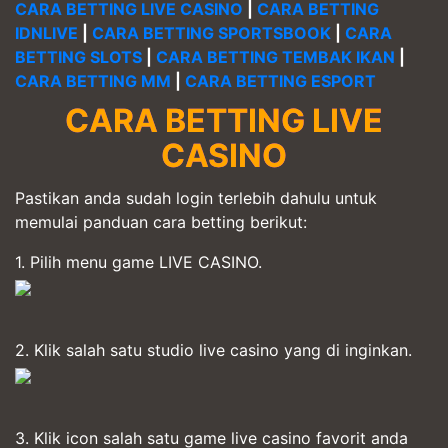
CARA BETTING LIVE CASINO
|
CARA BETTING
IDNLIVE
|
CARA BETTING SPORTSBOOK
|
CARA
BETTING SLOTS
|
CARA BETTING TEMBAK IKAN
|
CARA BETTING MM
|
CARA BETTING ESPORT
CARA BETTING LIVE
CASINO
Pastikan anda sudah login terlebih dahulu untuk
memulai panduan cara betting berikut:
1. Pilih menu game LIVE CASINO.
2. Klik salah satu studio live casino yang di inginkan.
3. Klik icon salah satu game live casino favorit anda